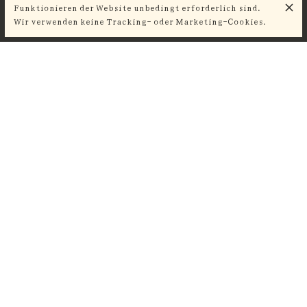
Funktionieren der Website unbedingt erforderlich sind.
Schinken
3,00 €
Wir verwenden keine Tracking- oder Marketing-Cookies.
GEBÄCK.
Croissant
2,50 €
Schokoladenbrötchen
3,00 €