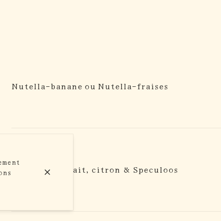
Nutella-banane ou Nutella-fraises
tement
Confiture de lait, citron & Speculoos
sons