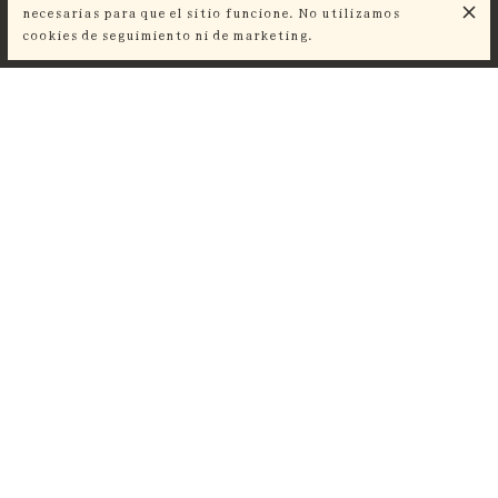
necesarias para que el sitio funcione. No utilizamos
Jamón
3,00 €
cookies de seguimiento ni de marketing.
BOLLERÍA.
Croissant
2,50 €
Bollo de chocolate
3,00 €