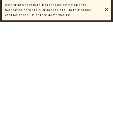
Este sitio web solo utiliza cookies estrictamente
Pera Williams Gran Reserva y sorbete de pera
necesarias para que el sitio funcione. No utilizamos
cookies de seguimiento ni de marketing.
DESCUBRE TAMBIÉN