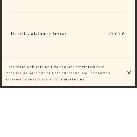
Nutella, plátano y fresas
10,00 €
Este sitio web solo utiliza cookies estrictamente
necesarias para que el sitio funcione. No utilizamos
Caramelo de mantequilla salada, helado de
13,00 €
cookies de seguimiento ni de marketing.
pistacho de Berthillon
DESCUBRE TAMBIÉN