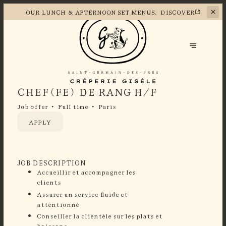
OUR LUNCH &
AFTERNOON SET MENUS.
DISCOVER
CHEF(FE) DE RANG H/F
Job offer
Full time
Paris
APPLY
JOB DESCRIPTION
Accueillir et accompagner les
clients
Assurer un service fluide et
attentionn
Conseiller la clientèle sur les plats et
boissons