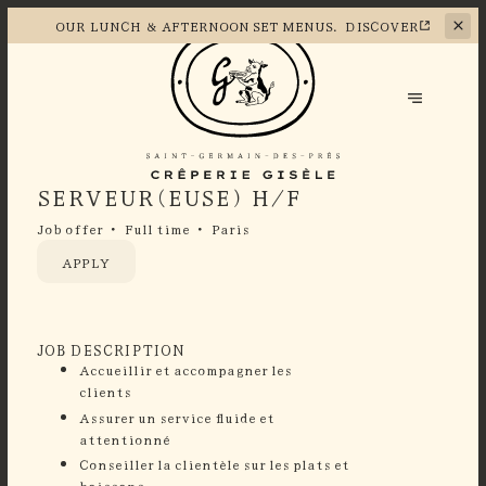
OUR LUNCH &
AFTERNOON SET MENUS.
DISCOVER
SERVEUR(EUSE) H/F
Job offer
Full time
Paris
APPLY
JOB DESCRIPTION
Accueillir et accompagner les
clients
Assurer un service fluide et
attentionné
⁠Conseiller la clientèle sur les plats et
boissons